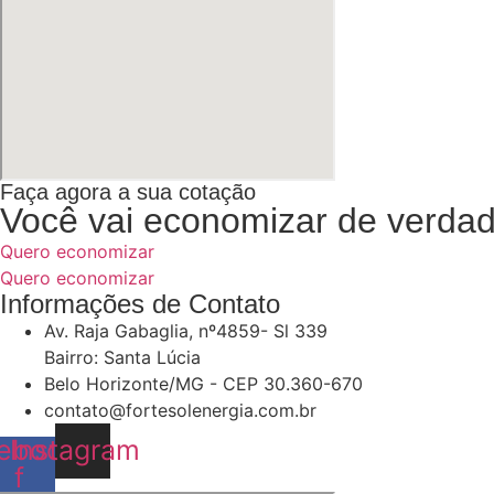
Faça agora a sua cotação
Você vai economizar de verda
Quero economizar
Quero economizar
Informações de Contato
Av. Raja Gabaglia, nº4859- Sl 339
Bairro: Santa Lúcia
Belo Horizonte/MG - CEP 30.360-670
contato@fortesolenergia.com.br
ebook-
Instagram
f